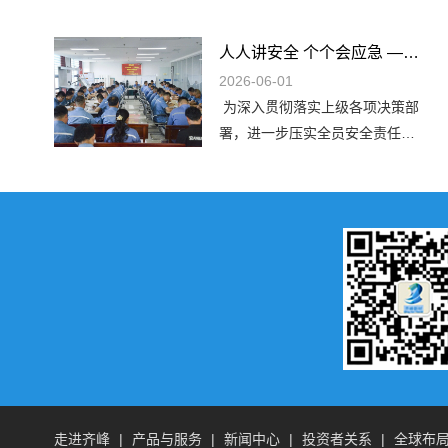
人人讲安全 个个会应急 —— 排查整治风险隐患｜公司举行 2026 年 “安全生产月” 活动启动仪式
2026-06-01
为深入贯彻落实上级各项决策部
署，进一步压实全员安全责任。5
月 31 日上午，公司举行 2026 年
“安全生产月” 活动启动仪式。董
事长李安东出席仪式并作动员讲
话，总经理李润生主持仪式，各
分公司、车间、班组及后勤安全
管理相关负责人、安全员代表参
加本次活动。李安东董事长在讲
话中指出，开展安全生产月活
动，旨在推动全员抓安全、全员
提意识，养成按章操作的良好安
全习惯，真正做到端正态度、深
走进齐峰
|
产品与服务
|
新闻中心
|
投资者关系
|
全球布
挖隐...