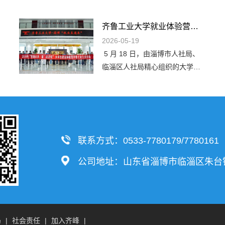
齐鲁工业大学就业体验营专场活动在公司举行
2026-05-19
5 月 18 日，由淄博市人社局、
临淄区人社局精心组织的大学生
就业体验营活动在齐峰新材举
行。来自齐鲁工业大学轻化工
程、功能材料、财会、英语等专
业的应届毕业生，沉浸式感受公
司环境与企业文化。活动进一步
联系方式：0533-7780179/7780161
畅通校企沟通渠道，搭建起人才
供需精准对接的优质平台。活动
公司地址：山东省淄博市临淄区朱台
伊始，同学们参观了齐峰造纸博
物馆，从详实的史料、丰富的展
品中，系统学习中国造纸术的千
年演变历程，深入了解齐峰深耕
局
|
社会责任
|
加入齐峰
|
造纸领域五十年，从社办...