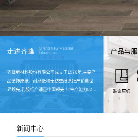
Qifeng New Material
走进齐峰
产品与服
Introduction
齐峰新材料股份有限公司成立于1976年,主要产
品装饰原纸、耐磨纸和无纺壁纸原纸产销量世
界领先,乳胶纸产销量中国领先,年生产能力52万
装饰原纸
吨。与美国富美家,德国克诺斯邦,中国圣象地
板、全友家私等国内外知名品牌企业建立了长
期合作关系,产品远销30多个国家、地区。现有
员工1500余人,2010年12月在深交所挂牌上
新闻中心
市。