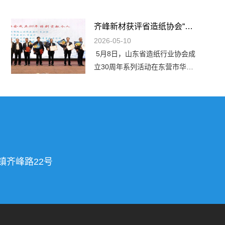
齐峰新材获评省造纸协会“卓越发展企业”；李学峰书记荣获“特别贡献个人”称号
2026-05-10
5月8日，山东省造纸行业协会成
立30周年系列活动在东营市华泰
孙武湖大酒店隆重举行。来自全
省造纸行业的企业代表、专家学
者、协会领导们齐聚一堂，回望
行业三十年壮丽征程，共绘高质
量发展崭新蓝图。会上发布了
《关于协会“特别贡献个人”的通
报》、《关于协会“卓越发展企
镇齐峰路22号
业、创新发展企业”的通报》，齐
峰新材凭借在特种纸领域的深耕
与突破，荣膺“山东省造纸行业协
会成立30年‘卓越发展企业’”称
号；公司党委...