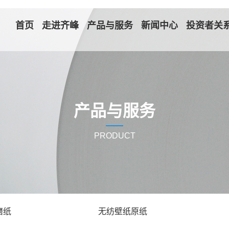
首页
走进齐峰
产品与服务
新闻中心
投资者关
产品与服务
PRODUCT
磨纸
无纺壁纸原纸