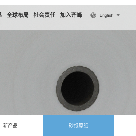
系
全球布局
社会责任
加入齐峰
English
新产品
砂纸原纸