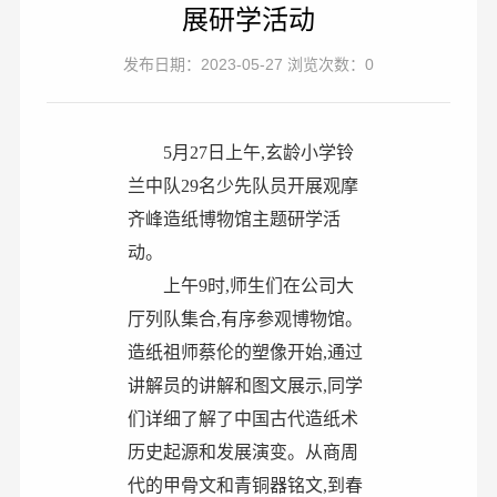
展研学活动
发布日期：2023-05-27 浏览次数：0
5
月
27
日上午,玄龄小学铃
兰中队
29
名少先队员开展观摩
齐峰造纸博物馆主题研学活
动。
上午
9
时,师生们在公司大
厅列队集合,有序参观博物馆。
造纸祖师蔡伦的塑像开始,通过
讲解员的讲解和图文展示,同学
们详细了解了中国古代造纸术
历史起源和发展演变。从商周
代的甲骨文和青铜器铭文,到春